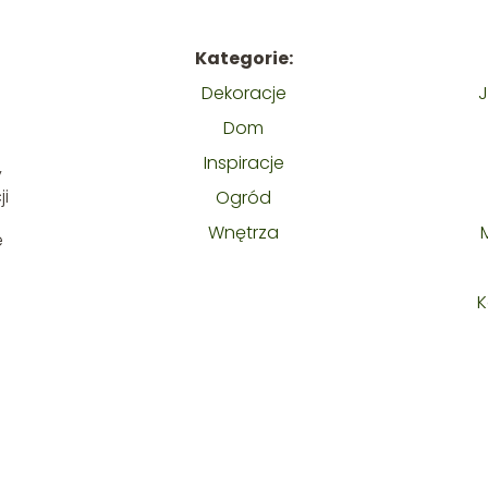
Kategorie:
Dekoracje
J
Dom
Inspiracje
y
i
Ogród
Wnętrza
e
K