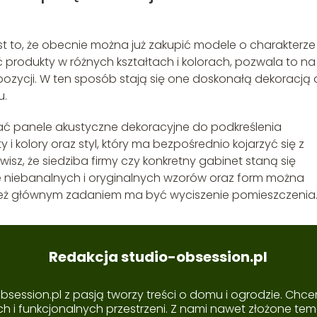
st to, że obecnie można już zakupić modele o charakterze
 produkty w różnych kształtach i kolorach, pozwala to na
pozycji. W ten sposób stają się one doskonałą dekoracją
u.
ć panele akustyczne dekoracyjne do podkreślenia
ty i kolory oraz styl, który ma bezpośrednio kojarzyć się z
wisz, że siedziba firmy czy konkretny gabinet staną się
iele niebanalnych i oryginalnych wzorów oraz form można
cież głównym zadaniem ma być wyciszenie pomieszczenia
Redakcja studio-obsession.pl
session.pl z pasją tworzy treści o domu i ogrodzie. Chce
ch i funkcjonalnych przestrzeni. Z nami nawet złożone tema