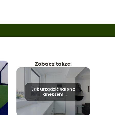
Zobacz także:
Jak urządzić salon z
aneksem
kuchennym? Sposoby
na aneks kuchenny