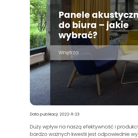
Panele akustycz
do biura – jakie
wybrać?
Wnętrza
Data publikacji: 2022-11-23
Duży wpływ na naszą efektywność i produkcy
bardzo ważnych kwestii jest odpowiednie wyci