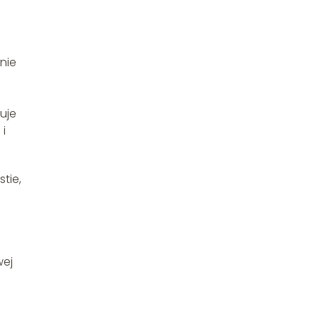
nie
uje
 i
tie,
wej