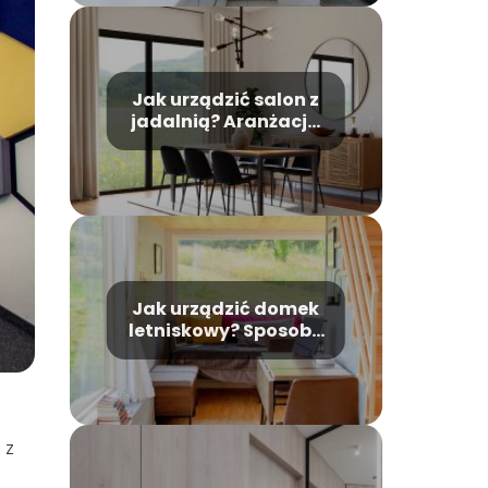
Jak urządzić salon z
jadalnią? Aranżacja
jadalni
Jak urządzić domek
letniskowy? Sposoby
na drewniany domek
letniskowy
 z