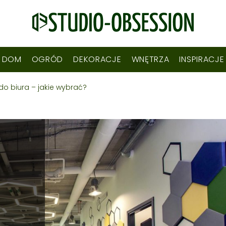
DOM
OGRÓD
DEKORACJE
WNĘTRZA
INSPIRACJE
do biura – jakie wybrać?