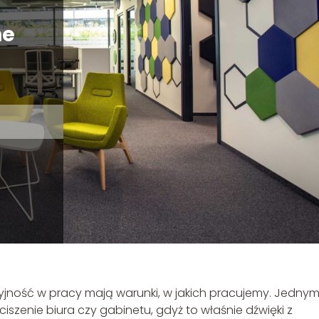
ne
jność w pracy mają warunki, w jakich pracujemy. Jednym
szenie biura czy gabinetu, gdyż to właśnie dźwięki z