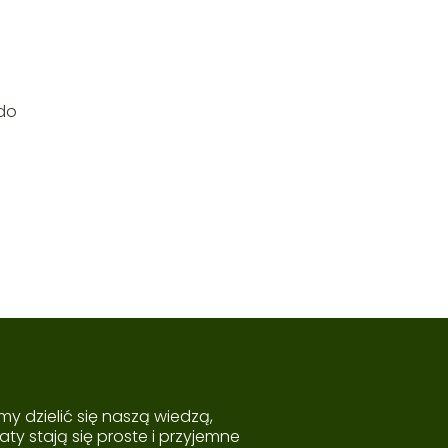
 do
.
my dzielić się naszą wiedzą,
ty stają się proste i przyjemne