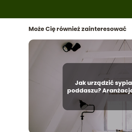
Może Cię również zainteresować
Jak urządzić sypia
poddaszu? Aranżacja
pod skosem