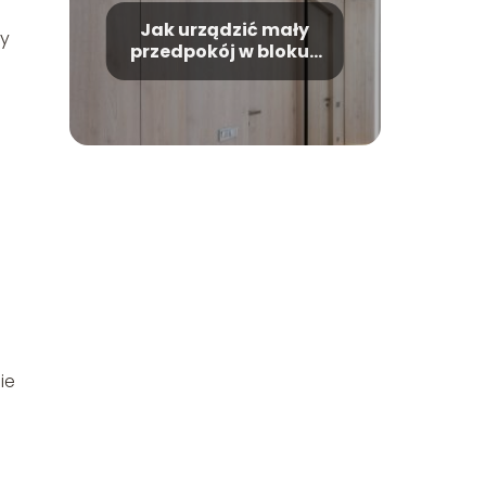
Jak urządzić mały
by
przedpokój w bloku?
Aranżacja
przedpokoju
ie