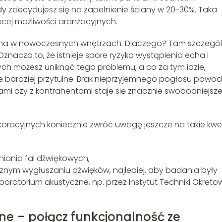
dy zdecydujesz się na zapełnienie ściany w 20-30%. Taka
ęcej możliwości aranżacyjnych.
stotna w nowoczesnych wnętrzach. Dlaczego? Tam szczegól
znacza to, że istnieje spore ryzyko wystąpienia echa i
ych możesz uniknąć tego problemu, a co za tym idzie,
ie bardziej przytulne. Brak nieprzyjemnego pogłosu powod
ami czy z kontrahentami staje się znacznie swobodniejsze
oracyjnych koniecznie zwróć uwagę jeszcze na takie kwes
niania fal dźwiękowych,
znym wygłuszaniu dźwięków, najlepiej, aby badania były
atorium akustyczne, np. przez Instytut Techniki Okręto
e – połącz funkcjonalność ze