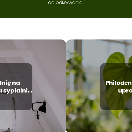
do odkrywania!
lnię na
Philoden
 sypialni
upra