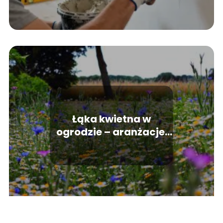
Łąka kwietna w
ogrodzie – aranżacje.
Jak zasadzić piękną
łąkę na podwórku?