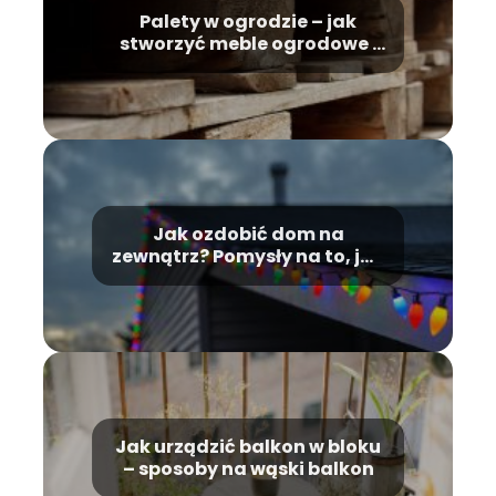
Palety w ogrodzie – jak
stworzyć meble ogrodowe i
ozdoby z palet?
Jak ozdobić dom na
zewnątrz? Pomysły na to, jak
udekorować dom
Jak urządzić balkon w bloku
– sposoby na wąski balkon