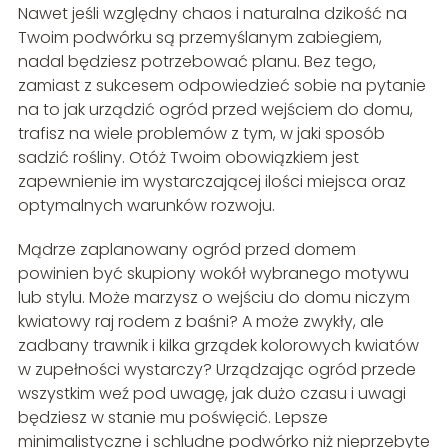
Nawet jeśli względny chaos i naturalna dzikość na
Twoim podwórku są przemyślanym zabiegiem,
nadal będziesz potrzebować planu. Bez tego,
zamiast z sukcesem odpowiedzieć sobie na pytanie
na to jak urządzić ogród przed wejściem do domu,
trafisz na wiele problemów z tym, w jaki sposób
sadzić rośliny. Otóż Twoim obowiązkiem jest
zapewnienie im wystarczającej ilości miejsca oraz
optymalnych warunków rozwoju.
Mądrze zaplanowany ogród przed domem
powinien być skupiony wokół wybranego motywu
lub stylu. Może marzysz o wejściu do domu niczym
kwiatowy raj rodem z baśni? A może zwykły, ale
zadbany trawnik i kilka grządek kolorowych kwiatów
w zupełności wystarczy? Urządzając ogród przede
wszystkim weź pod uwagę, jak dużo czasu i uwagi
będziesz w stanie mu poświęcić. Lepsze
minimalistyczne i schludne podwórko niż nieprzebyte