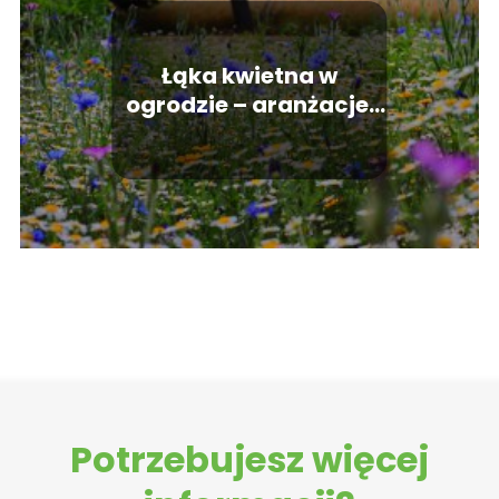
Łąka kwietna w
ogrodzie – aranżacje.
Jak zasadzić piękną
łąkę na podwórku?
Potrzebujesz więcej