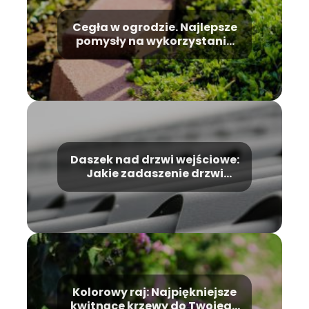
Cegła w ogrodzie. Najlepsze
pomysły na wykorzystanie
starej cegły
Daszek nad drzwi wejściowe:
Jakie zadaszenie drzwi
wejściowych wybrać?
Kolorowy raj: Najpiękniejsze
kwitnące krzewy do Twojego